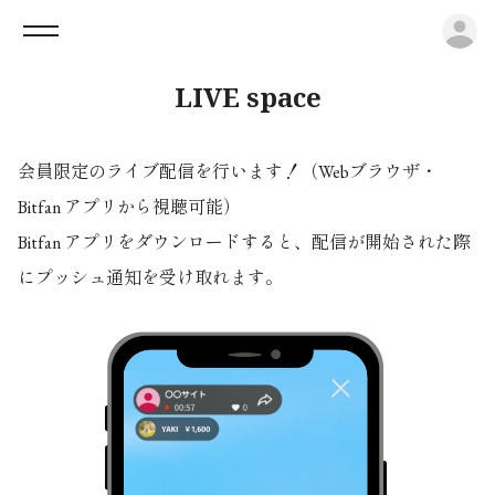
ロ
LIVE space
会員限定のライブ配信を行います！（Webブラウザ・
Bitfan アプリから視聴可能）
Bitfan アプリをダウンロードすると、配信が開始された際
にプッシュ通知を受け取れます。